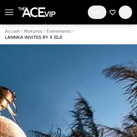
Passer au contenu principal
FR
Ma Liste d
Accueil
Mykonos
Événements
LANNKA INVITES RY X (DJ)