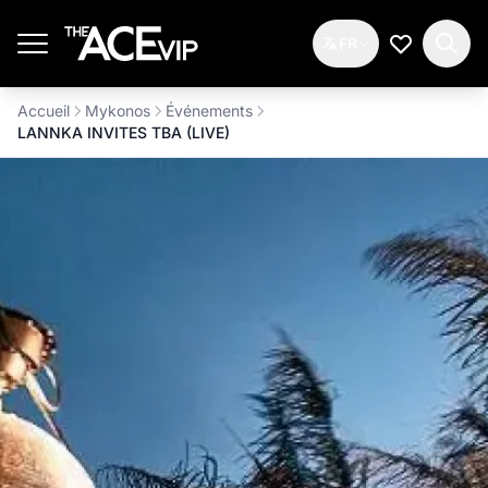
Passer au contenu principal
FR
Ma Liste d
Accueil
Mykonos
Événements
LANNKA INVITES TBA (LIVE)