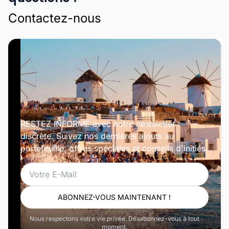
Contactez-nous
RESTEZ INFORMÉ avec notre newsletter
discrète. Suivez nos dernières ajouts au
portefeuille, offres spéciales et conseils d'initiés.
Email
ABONNEZ-VOUS MAINTENANT !
Nous respectons votre vie privée. Désabonnez-vous à tout
moment.