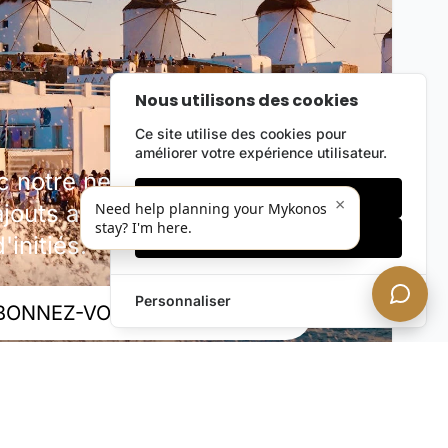
Nous utilisons des cookies
Ce site utilise des cookies pour
améliorer votre expérience utilisateur.
notre newsletter discrète.
Cookies essentiels
×
outs au portefeuille, offres
Need help planning your Mykonos
stay? I'm here.
Accepter tout
'initiés.
Personnaliser
BONNEZ-VOUS MAINTENANT !
rivée. Désabonnez-vous à tout moment.