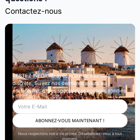
Contactez-nous
RESTEZ INFORMÉ avec notre newsletter
discrète. Suivez nos dernières ajouts au
portefeuille, offres spéciales et conseils d'initiés.
Email
ABONNEZ-VOUS MAINTENANT !
Nous respectons votre vie privée. Désabonnez-vous à tout
moment.