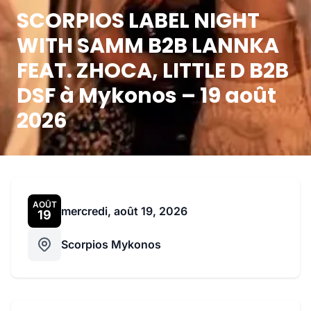
SCORPIOS LABEL NIGHT
WITH SAMM B2B LANNKA
FEAT. ZHOCA, LITTLE D B2B
DSF à Mykonos – 19 août
2026
AOÛT
mercredi, août 19, 2026
19
Scorpios Mykonos