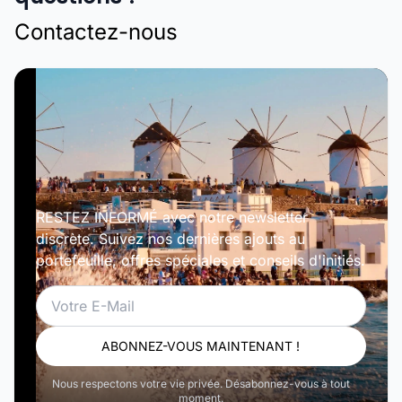
Contactez-nous
RESTEZ INFORMÉ avec notre newsletter
discrète. Suivez nos dernières ajouts au
portefeuille, offres spéciales et conseils d'initiés.
Email
ABONNEZ-VOUS MAINTENANT !
Nous respectons votre vie privée. Désabonnez-vous à tout
moment.