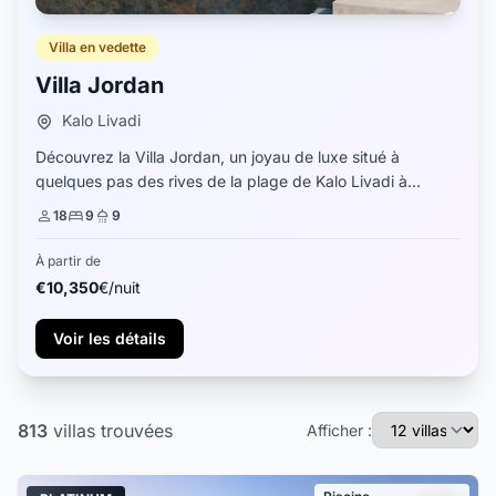
Villa en vedette
Villa Jordan
Kalo Livadi
Découvrez la Villa Jordan, un joyau de luxe situé à
quelques pas des rives de la plage de Kalo Livadi à
Mykonos. Cette magnifique villa de 9 chambres est un
18
9
9
mélange harmonieux de sophistication contem...
À partir de
€10,350
€/nuit
Voir les détails
813
villas
trouvées
Afficher :