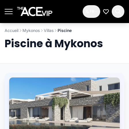
Passer au contenu principal
FR
Ma Liste d
Accueil
Mykonos
Villas
Piscine
Piscine à Mykonos