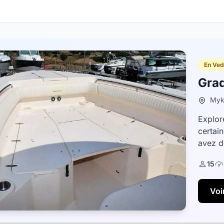
En Ved
Gra
Myk
Explor
certai
avez d
vous a
15
Voir