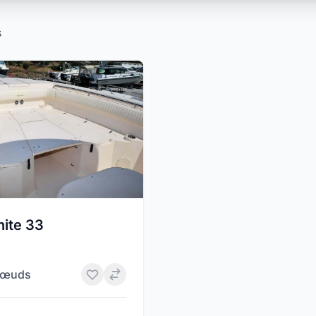
s
hite 33
nœuds