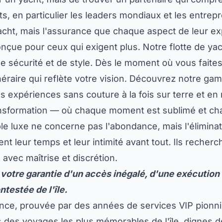
 en particulier les leaders mondiaux et les entrepre
acht, mais l'assurance que chaque aspect de leur exp
onçue pour ceux qui exigent plus. Notre flotte de y
e sécurité et de style. Dès le moment où vous fait
néraire qui reflète votre vision.
Découvrez notre gamm
expériences sans couture à la fois sur terre et en
ransformation — où chaque moment est sublimé et ch
ble luxe ne concerne pas l'abondance, mais l'éliminati
t leur temps et leur intimité avant tout. Ils reche
avec maîtrise et discrétion.
votre garantie d'un accès inégalé, d'une exécution i
ntestée de l'île.
fiance, prouvée par des années de services VIP pio
des voyages les plus mémorables de l'île, dignes d