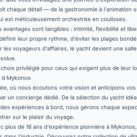
oit chaque détail — de la gastronomie à l'animation 
qui est méticuleusement orchestrée en coulisses.
s avantages sont tangibles : intimité, flexibilité et 
e définir leur propre rythme, d'éviter les plages bon
 les voyageurs d'affaires, le yacht devient une sall
bsolue.
e choix privilégié pour ceux qui exigent plus de leur
t à Mykonos
e, où nous écoutons votre vision et anticipons vos
ar un concierge dédié. De la sélection du yacht idéal à
on des expériences à bord, nous gérons chaque aspect 
rer sur le plaisir du voyage.
ec plus de 18 ans d'expérience pionnière à Mykonos,
 dans l'industrie.
Découvrez notre collection de vi