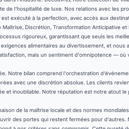
de l'hospitalité de luxe. Nos relations avec les prop
 est exécuté à la perfection, avec accès aux destinati
 Maîtrise, Discrétion, Transformation Anticipative 
rocessus rigoureux, garantissant que seuls les meil
 exigences alimentaires au divertissement, et nous
tisfaction, mais un sentiment d'omnipotence — où v
née. Notre bilan comprend l'orchestration d'événemen
gérées avec une discrétion absolue. Les clients rev
e et inoubliable. Notre réputation est notre atout le
naison de la maîtrise locale et des normes mondial
'ouvrir des portes qui restent fermées pour d'autre
pond à nos critères sans compromis. Cette pureté de 