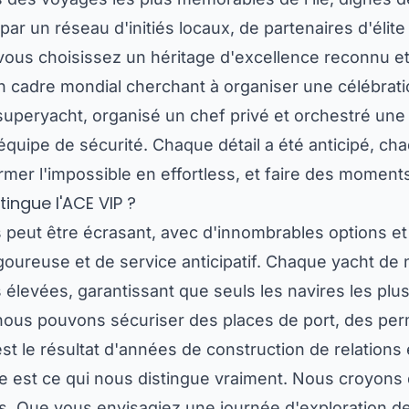
 par un réseau d'initiés locaux, de partenaires d'él
 vous choisissez un héritage d'excellence reconnu e
n cadre mondial cherchant à organiser une célébrati
uperyacht, organisé un chef privé et orchestré une 
quipe de sécurité. Chaque détail a été anticipé, c
former l'impossible en effortless, et faire des mom
ingue l'ACE VIP ?
peut être écrasant, avec d'innombrables options et
igoureuse et de service anticipatif. Chaque yacht de 
élevées, garantissant que seuls les navires les plus
 nous pouvons sécuriser des places de port, des per
est le résultat d'années de construction de relations
ice est ce qui nous distingue vraiment. Nous croyons
irs. Que vous envisagiez une journée d'exploration d