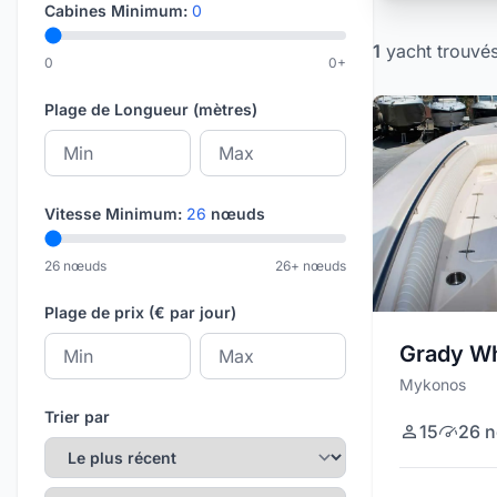
Cabines Minimum:
0
1
yacht
trouvé
0
0+
Plage de Longueur (mètres)
Vitesse Minimum:
26
nœuds
26 nœuds
26+ nœuds
Plage de prix (€ par jour)
Grady W
Mykonos
Trier par
15
26 