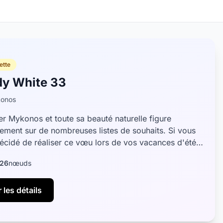
ette
dy White 33
onos
er Mykonos et toute sa beauté naturelle figure
nement sur de nombreuses listes de souhaits. Si vous
écidé de réaliser ce vœu lors de vos vacances d'été,
urez beaucoup à organis...
26
nœuds
 les détails