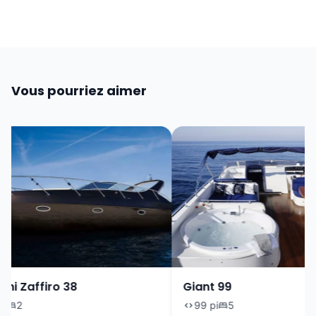
Vous pourriez aimer
i Zaffiro 38
Giant 99
2
99 pi
5