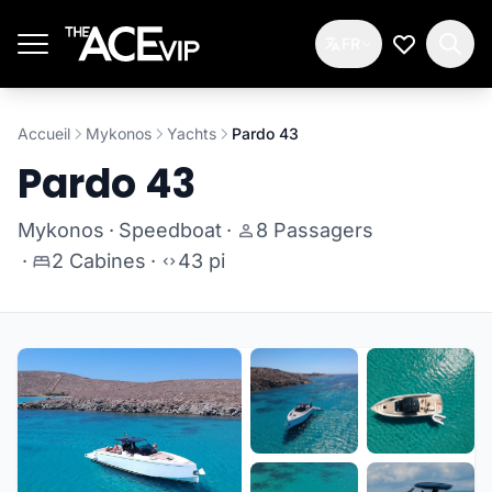
Passer au contenu principal
FR
Ma Liste d
Accueil
Mykonos
Yachts
Pardo 43
Pardo 43
Mykonos
·
Speedboat
·
8 Passagers
·
2 Cabines
·
43 pi