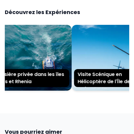
Découvrez les Expériences
sière privée dans les îles
Visite Scénique en
s et Rhenia
Hélicoptère de l'Île de
Mykonos
Vous pourriez aimer