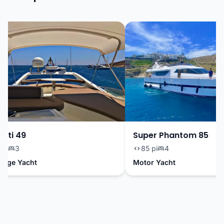
ti 49
Super Phantom 85
i
3
85 pi
4
dge Yacht
Motor Yacht