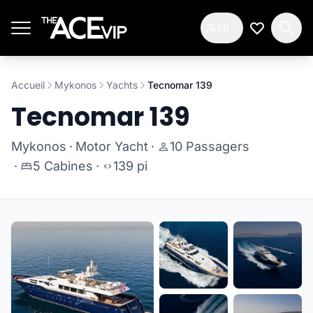
Passer au contenu principal
FR
Ma Liste d
Accueil
Mykonos
Yachts
Tecnomar 139
Tecnomar 139
Mykonos
·
Motor Yacht
·
10 Passagers
·
5 Cabines
·
139 pi