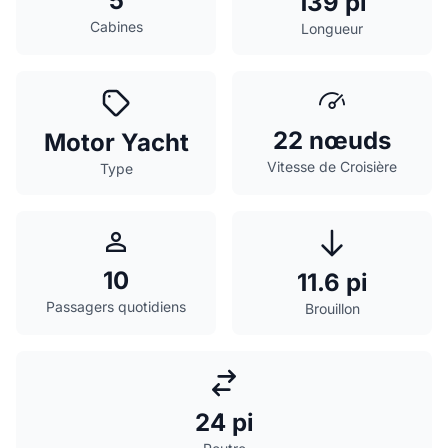
5
139 pi
Cabines
Longueur
22 nœuds
Motor Yacht
Vitesse de Croisière
Type
10
11.6 pi
Passagers quotidiens
Brouillon
24 pi