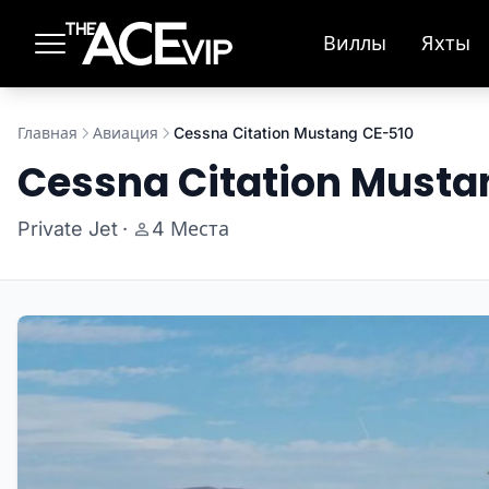
Перейти к основному содержимому
Виллы
Яхты
Главная
Авиация
Cessna Citation Mustang CE-510
Cessna Citation Musta
Private Jet
·
4 Места