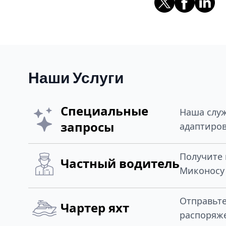
Наши Услуги
Специальные
Наша служ
запросы
адаптиров
Получите 
Частный водитель
Миконосу 
Отправьт
Чартер яхт
распоряж