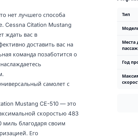
то нет лучшего способа
Тип
. Cessna Citation Mustang
Модел
т ждать вас в
Места 
ективно доставить вас на
пасса
ная команда позаботится о
Год пр
 наслаждаетесь
м.
Макси
скорос
 универсальный самолет с
tation Mustang CE-510 — это
максимальной скоростью 483
00 миль благодаря своим
ризацией. Его