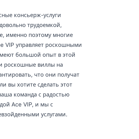
ссные консьерж-услуги
довольно трудоемкой,
е, именно поэтому многие
e VIP управляет роскошными
имеют большой опыт в этой
 и роскошные виллы на
антировать, что они получат
ли вы хотите сделать этот
наша команда с радостью
ой Ace VIP, и мы с
евзойденными услугами.