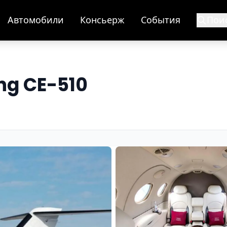
Автомобили
Консьерж
События
Пои
ng CE-510