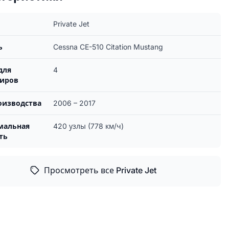
Private Jet
ь
Cessna CE-510 Citation Mustang
для
4
жиров
оизводства
2006 – 2017
мальная
420 узлы (778 км/ч)
ть
Просмотреть все Private Jet