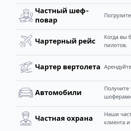
Частный шеф-
Погрузите
повар
Когда вы 
Чартерный рейс
пилотов.
Чартер вертолета
Арендуйте
Получите 
Автомобили
шоферами
Наши част
Частная охрана
клиента и