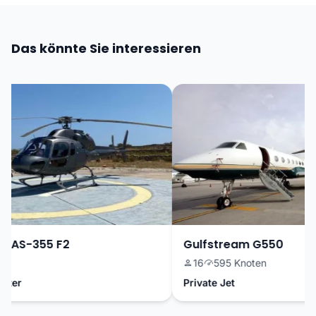
Das könnte Sie interessieren
 AS-355 F2
Gulfstream G550
16
595 Knoten
ter
Private Jet