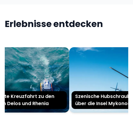
Erlebnisse entdecken
ate Kreuzfahrt zu den
Szenische Hubschrauber
ln Delos und Rhenia
über die Insel Mykonos