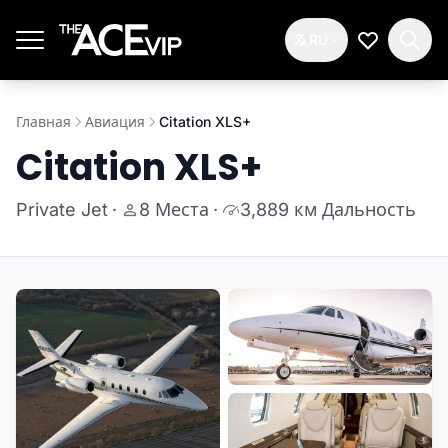
Перейти к основному содержимому
RU
Мой спис
Главная
Авиация
Citation XLS+
Citation XLS+
Private Jet
·
8 Места
·
3,889 км Дальность