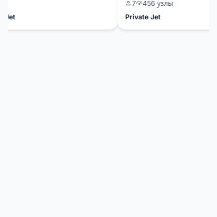
7
456 узлы
Jet
Private Jet