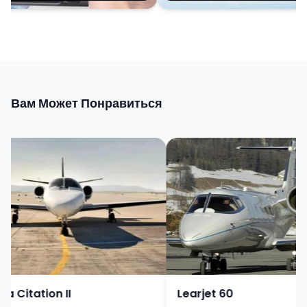
Вам Может Понравиться
 Citation II
Learjet 60