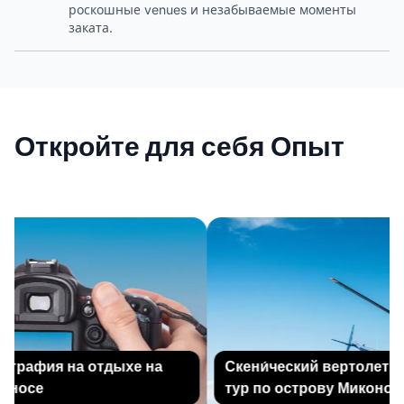
роскошные venues и незабываемые моменты
заката.
Откройте для себя Опыт
графия на отдыхе на
Скени́ческий вертолетны
носе
тур по острову Миконос