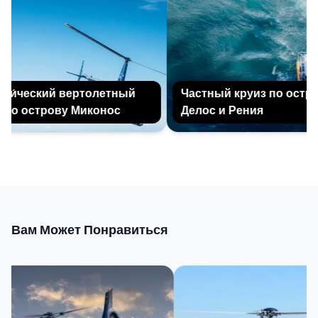
и́ческий вертолетный
Частный круиз по остро
по острову Миконос
Делос и Рения
Вам Может Понравиться