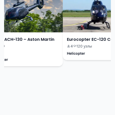
 ACH-130 – Aston Martin
Eurocopter EC-120 Colib
n
4
120 узлы
Helicopter
ter