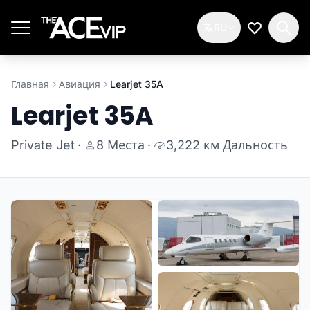
Перейти к основному содержимому
RU
Мой спис
Главная
Авиация
Learjet 35A
Learjet 35A
Private Jet
·
8 Места
·
3,222 км Дальность