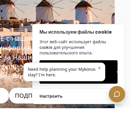
Мы используем файлы cookie
Е с нашим
Этот веб-сайт использует файлы
 информационным
cookie для улучшения
пользовательского опыта.
е за нашими последними
тфолио, специальными
Только необходимые
×
Need help planning your Mykonos
ветами инсайдеров.
stay? I'm here.
Принять все
ПОДПИСАТЬСЯ СЕЙЧАС!
Настроить
альность. Отписаться в любое время.