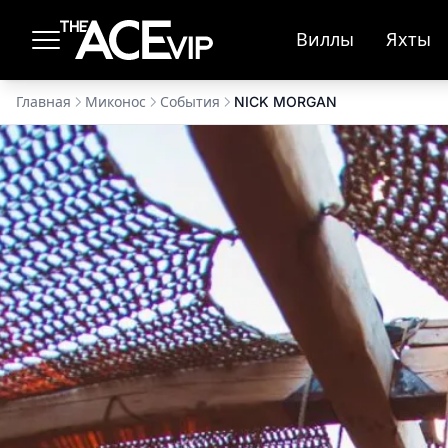
Перейти к основному содержимому
Виллы
Яхты
Главная
Миконос
События
NICK MORGAN