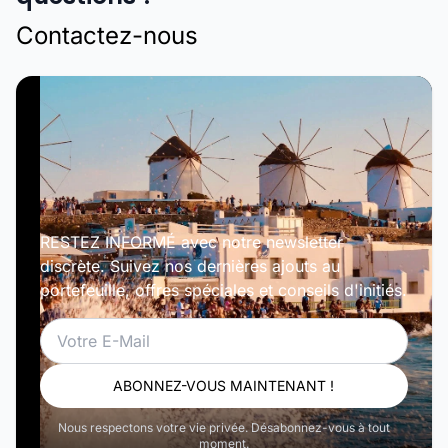
Contactez-nous
RESTEZ INFORMÉ avec notre newsletter
discrète. Suivez nos dernières ajouts au
portefeuille, offres spéciales et conseils d'initiés.
Email
ABONNEZ-VOUS MAINTENANT !
Nous respectons votre vie privée. Désabonnez-vous à tout
moment.