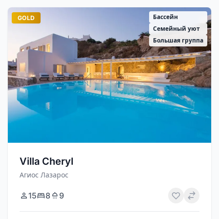
Бассейн
GOLD
Семейный уют
Большая группа
Villa Cheryl
Агиос Лазарос
15
8
9