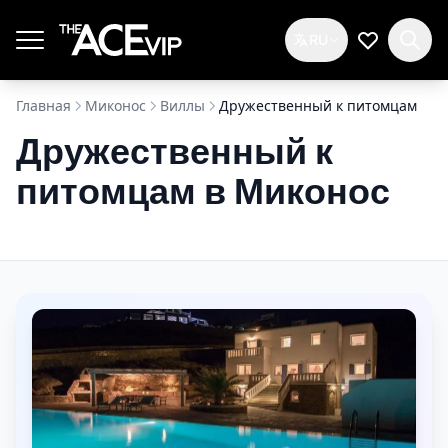
Перейти к основному содержимому
RU
Мой спис
Главная
Миконос
Виллы
Дружественный к питомцам
Дружественный к
питомцам в Миконос