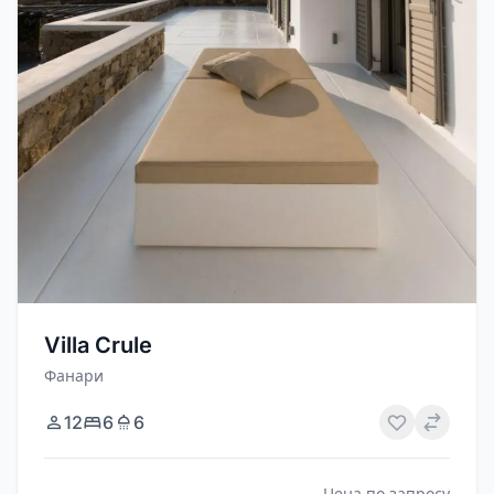
Villa Crule
Фанари
12
6
6
Цена по запросу