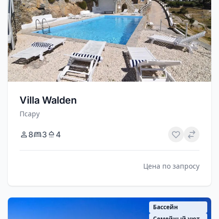
Villa Walden
Псару
8
3
4
Цена по запросу
Бассейн
Семейный уют