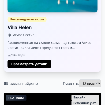
Рекомендуемая вилла
Villa Helen
Агиос Состис
Расположенная на склоне холма над пляжем Агиос
Состис, Вилла Хелен предлагает гостям
захватывающие виды на нетронутую природу,
12
6
6
окружающую залив. Занимая участок в 4 акра, это
исключительно большая вил...
Просмотреть детали
65
виллы
найдено
Показать:
Бассейн
PLATINUM
Семейный уют