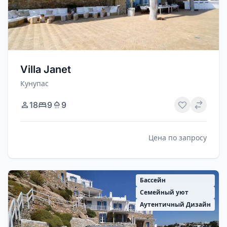
Villa Janet
Кунупас
18
9
9
Цена по запросу
Бассейн
Семейный уют
Аутентичный Дизайн