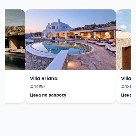
Villa Briana
Villa Gr
14
7
18
13
Цена по запросу
Цена по 