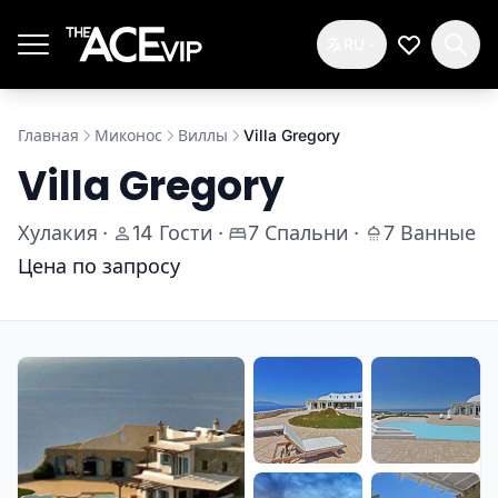
Перейти к основному содержимому
RU
Мой спис
Главная
Миконос
Виллы
Villa Gregory
Villa Gregory
Хулакия
·
14 Гости
·
7 Спальни
·
7 Ванные
Цена по запросу