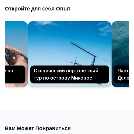
Откройте для себя Опыт
е на
Скени́ческий вертолетный
Частный
тур по острову Миконос
Делос и
Вам Может Понравиться