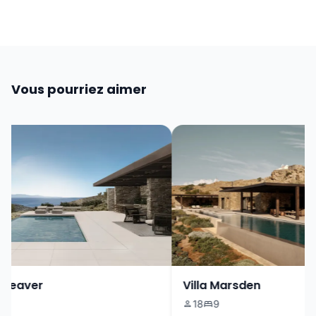
Vous pourriez aimer
eaver
Villa Marsden
18
9