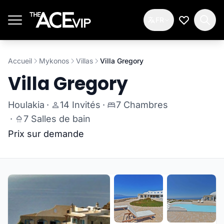
Passer au contenu principal
FR
Ma Liste d
Accueil
Mykonos
Villas
Villa Gregory
Villa Gregory
Houlakia
·
14 Invités
·
7 Chambres
·
7 Salles de bain
Prix sur demande