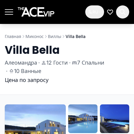
Перейти к основному содержимому
RU
Мой спис
Главная
Миконос
Виллы
Villa Bella
Villa Bella
Алеомандра
·
12 Гости
·
7 Спальни
·
10 Ванные
Цена по запросу