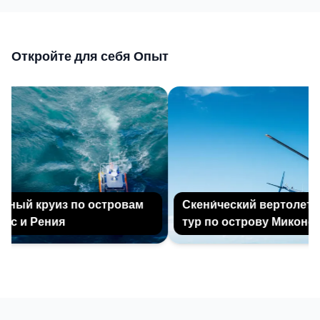
Откройте для себя Опыт
ный круиз по островам
Скени́ческий вертолетны
с и Рения
тур по острову Миконос