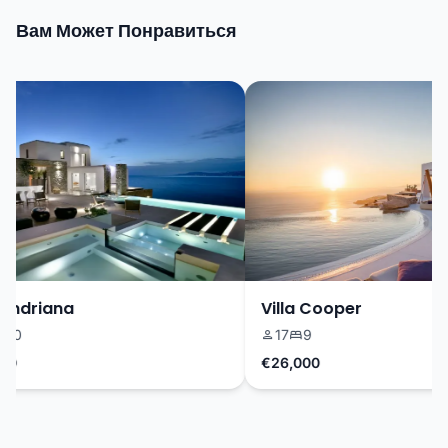
Вам Может Понравиться
ndriana
Villa Cooper
0
17
9
€26,000