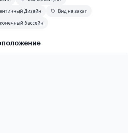
ентичный Дизайн
Вид на закат
конечный бассейн
оположение