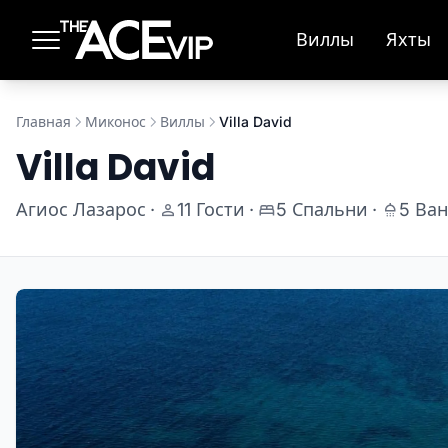
Перейти к основному содержимому
Виллы
Яхты
Главная
Миконос
Виллы
Villa David
Villa David
Агиос Лазарос
·
11 Гости
·
5 Спальни
·
5 Ва