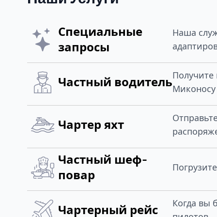
Специальные
Наша служ
запросы
адаптиров
Получите 
Частный водитель
Миконосу 
Отправьт
Чартер яхт
распоряж
Частный шеф-
Погрузите
повар
Когда вы 
Чартерный рейс
пилотов.