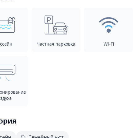
ссейн
Частная парковка
Wi-Fi
онирование
здуха
ория
сейн
Семейный уют