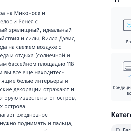
ра на Миконосе и
елос и Ренея с
амый зрелищный, идеальный
ойствия и силы. Вилла Дэвид
Ба
да на свежем воздухе с
еда и отдыха (солнечной и
ным бассейном площадью 118
 и вы все еще находитесь
стящие белые интерьеры и
Кондици
еские декорации отражают и
во
оторую известен этот остров,
х острова.
Катег
агает ежедневное
нужно поднимать и пальца,
Бас