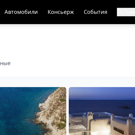
Автомобили
Консьерж
События
Пои
нные