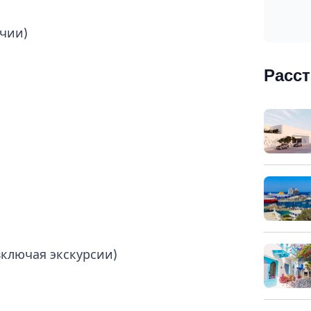
ичии)
Расс
включая экскурсии)