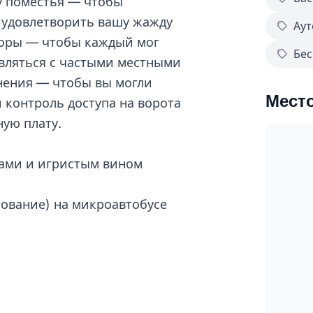
у поместья — чтобы
 удовлетворить вашу жажду
Аут
зоры — чтобы каждый мог
Бес
вляться с частыми местными
нения — чтобы вы могли
Мест
 контроль доступа на ворота
ную плату.
сами и игристым вином
рование) на микроавтобусе