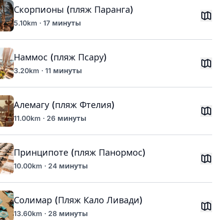
Скорпионы (пляж Паранга)
5.10km · 17 минуты
Наммос (пляж Псару)
3.20km · 11 минуты
Алемагу (пляж Фтелия)
11.00km · 26 минуты
Принципоте (пляж Панормос)
10.00km · 24 минуты
Солимар (Пляж Кало Ливади)
13.60km · 28 минуты