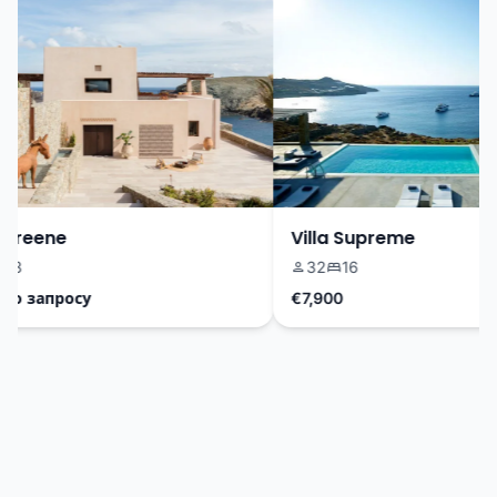
Greene
Villa Supreme
3
32
16
о запросу
€7,900