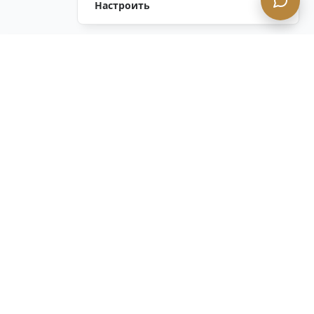
Настроить
Оставить Запрос
Напишите Нам!
Остались вопросы?
Связаться с нами
ОСТАВАЙТЕСЬ В КУРСЕ с нашим
конфиденциальным информационным
бюллетенем. Следите за нашими последними