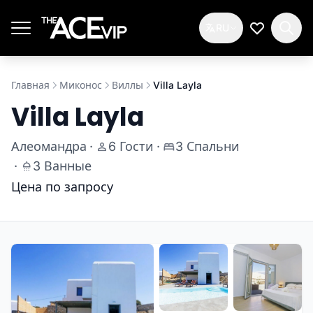
Перейти к основному содержимому
RU
Мой спис
Главная
Миконос
Виллы
Villa Layla
Villa Layla
Алеомандра
·
6 Гости
·
3 Спальни
·
3 Ванные
Цена по запросу