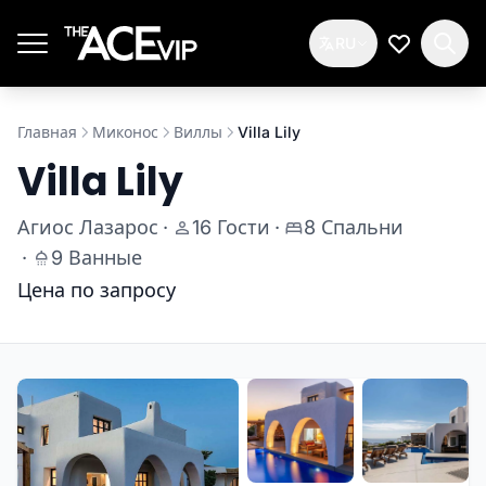
Перейти к основному содержимому
RU
Мой спис
Главная
Миконос
Виллы
Villa Lily
Villa Lily
Агиос Лазарос
·
16 Гости
·
8 Спальни
·
9 Ванные
Цена по запросу