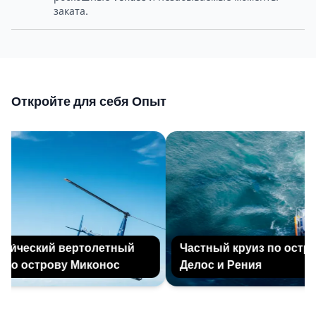
заката.
Откройте для себя Опыт
и́ческий вертолетный
Частный круиз по остров
по острову Миконос
Делос и Рения