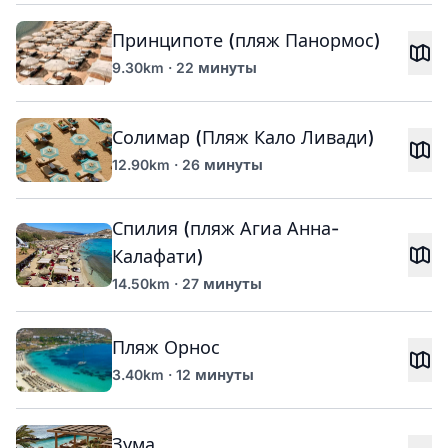
Принципоте (пляж Панормос)
9.30km · 22 минуты
Солимар (Пляж Кало Ливади)
12.90km · 26 минуты
Спилия (пляж Агиа Анна-
Калафати)
14.50km · 27 минуты
Пляж Орнос
3.40km · 12 минуты
Зума