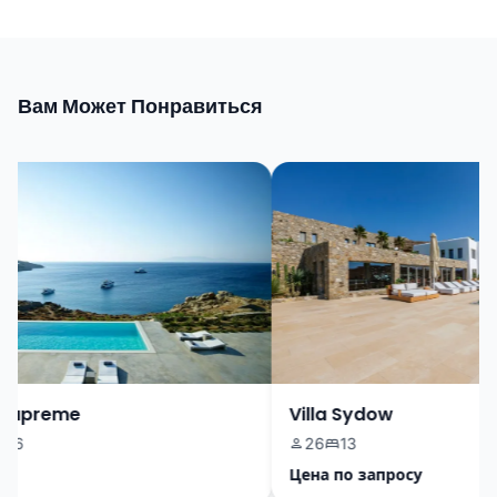
Вам Может Понравиться
Supreme
Villa Sydow
6
26
13
Цена по запросу