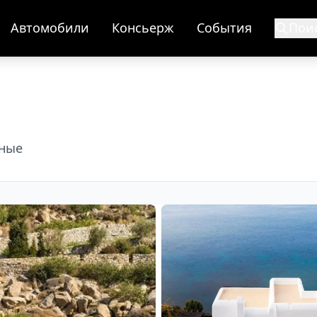
Автомобили
Консьерж
События
Пои
нные