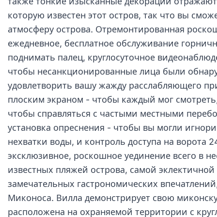
также тонкие изысканные декорации отражают 
которую известен этот остров, так что вы смож
атмосферу острова. Отремонтированная роскош
ежедневное, бесплатное обслуживание горнично
поднимать палец, круглосуточное видеонаблюд
чтобы несанкционированные лица были обнаруж
удовлетворить вашу жажду расслабляющего пр
плоским экраном - чтобы каждый мог смотреть
чтобы справляться с частыми местными перебо
установка опреснения - чтобы вы могли игнор
нехватки воды, и контроль доступа на ворота 24
эксклюзивное, роскошное уединение всего в н
известных пляжей острова, самой эклектичной
замечательных гастрономических впечатлений,
Миконоса. Вилла демонстрирует свою миконску
расположена на охраняемой территории с круг