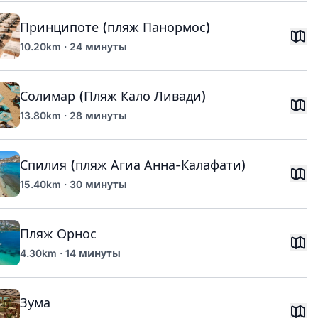
Принципоте (пляж Панормос)
10.20km · 24 минуты
Солимар (Пляж Кало Ливади)
13.80km · 28 минуты
Спилия (пляж Агиа Анна-Калафати)
15.40km · 30 минуты
Пляж Орнос
4.30km · 14 минуты
Зума