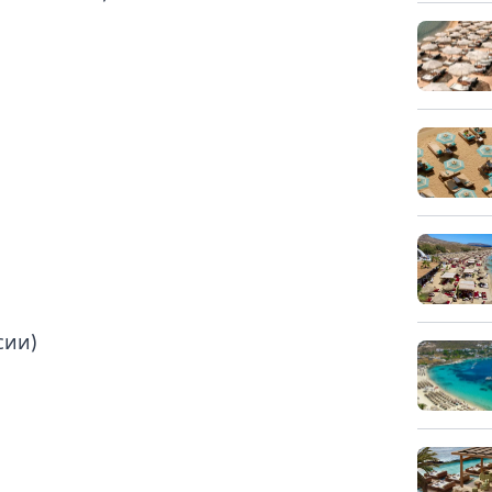
сии)
и