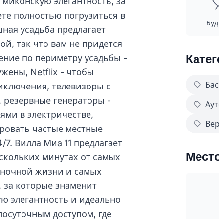
миконскую элегантность, за
ете полностью погрузиться в
Буд
ная усадьба предлагает
й, так что вам не придется
Катег
ение по периметру усадьбы -
ены, Netflix - чтобы
Бас
иключения, телевизоры с
, резервные генераторы -
Аут
ями в электричестве,
Вер
ировать частые местные
/7. Вилла Миa 11 предлагает
Мест
ескольких минутах от самых
 ночной жизни и самых
 за которые знаменит
ю элегантность и идеально
лосуточным доступом, где