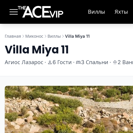
Перейти к основному содержимому
Виллы
Яхты
Главная
Миконос
Виллы
Villa Miya 11
Villa Miya 11
Агиос Лазарос
·
6 Гости
·
3 Спальни
·
2 Ва