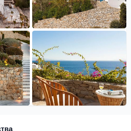
+15 еще
ства