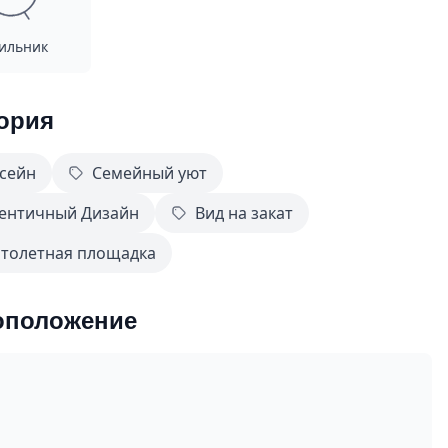
ильник
ория
сейн
Семейный уют
ентичный Дизайн
Вид на закат
толетная площадка
оположение