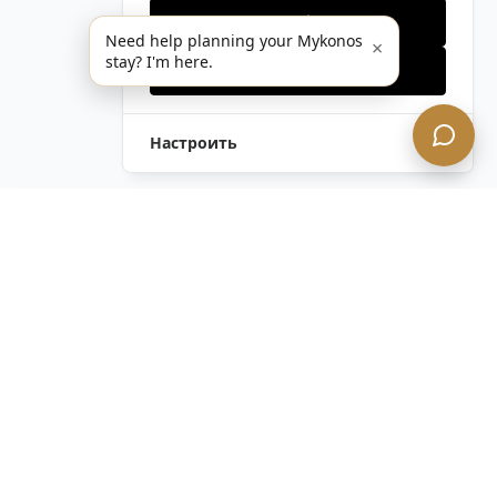
Только необходимые
Need help planning your Mykonos
×
stay? I'm here.
Принять все
Настроить
Оставить Запрос
Напишите Нам!
Остались вопросы?
Связаться с нами