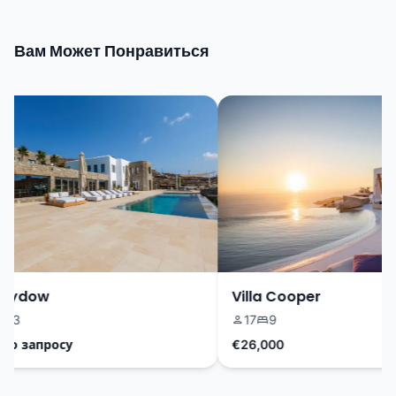
Вам Может Понравиться
Sydow
Villa Cooper
3
17
9
 запросу
€26,000