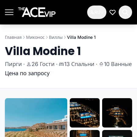
Перейти к основному содержимому
RU
Мой спис
Главная
Миконос
Виллы
Villa Modine 1
Villa Modine 1
Пирги
·
26 Гости
·
13 Спальни
·
10 Ванные
Цена по запросу