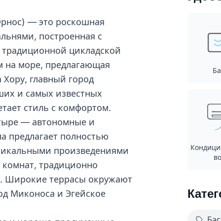
Орнос) — это роскошная
льнями, построенная с
в традиционной цикладской
м на море, предлагающая
Ба
 Хору, главный город
ших и самых известных
тает стиль с комфортом.
етыре — автономные и
ла предлагает полностью
Кондици
уникальными произведениями
во
х комнат, традиционно
ет. Широкие террасы окружают
Катег
од Миконоса и Эгейское
Бас