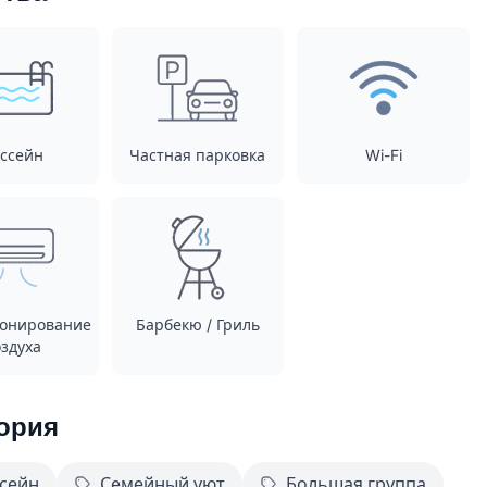
ссейн
Частная парковка
Wi-Fi
онирование
Барбекю / Гриль
здуха
ория
сейн
Семейный уют
Большая группа