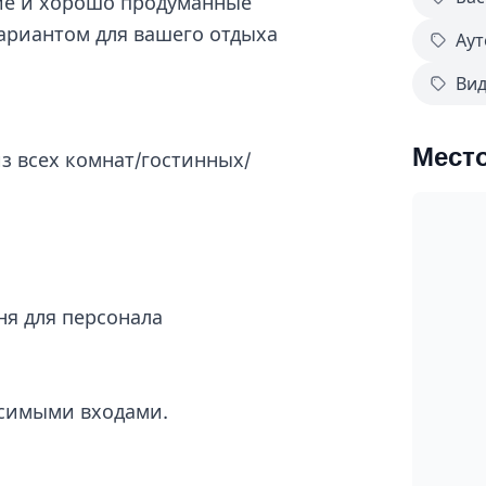
ие и хорошо продуманные
ариантом для вашего отдыха
Аут
Вид
Мест
из всех комнат/гостинных/
ня для персонала
исимыми входами.