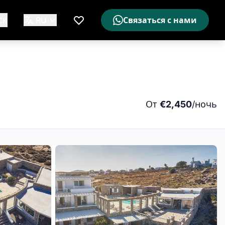
ск
RU
Связаться с нами
Мой список желаемого
От
€2,450
/ночь