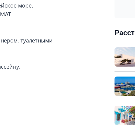
ейское море.
-MAT.
Расс
онером, туалетными
ссейну.