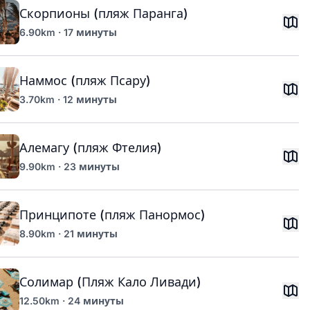
Скорпионы (пляж Паранга)
6.90km · 17 минуты
Наммос (пляж Псару)
3.70km · 12 минуты
Алемагу (пляж Фтелия)
9.90km · 23 минуты
Принципоте (пляж Панормос)
8.90km · 21 минуты
Солимар (Пляж Кало Ливади)
12.50km · 24 минуты