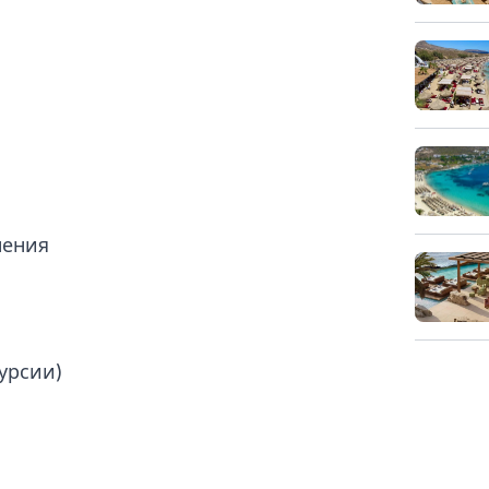
нения
урсии)