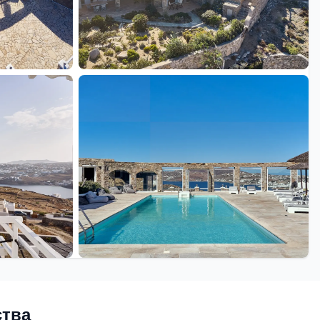
+46 еще
ства