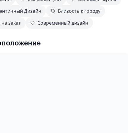
ентичный Дизайн
Близость к городу
 на закат
Современный дизайн
оположение