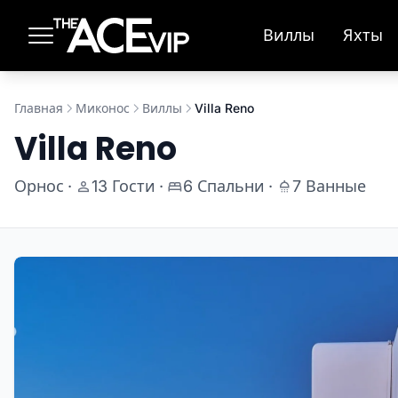
Перейти к основному содержимому
Виллы
Яхты
Главная
Миконос
Виллы
Villa Reno
Villa Reno
Орнос
·
13 Гости
·
6 Спальни
·
7 Ванные