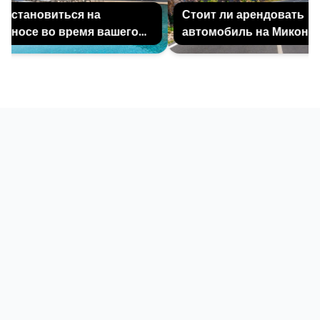
остановиться на
Стоит ли арендовать
носе во время вашего
автомобиль на Миконосе
ска