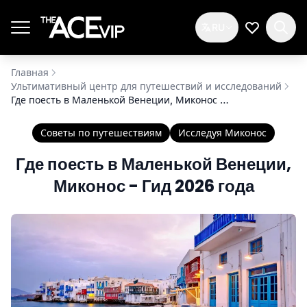
Перейти к основному содержимому
RU
Мой спис
Главная
Ультимативный центр для путешествий и исследований
Где поесть в Маленькой Венеции, Миконос - Гид 2026 года
Советы по путешествиям
Исследуя Миконос
Где поесть в Маленькой Венеции,
Миконос - Гид 2026 года