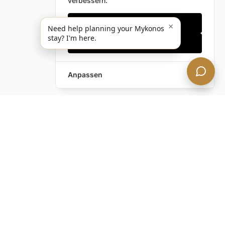
verbessern.
Nur notwendige
×
Need help planning your Mykonos
stay? I'm here.
Alles akzeptieren
Anpassen