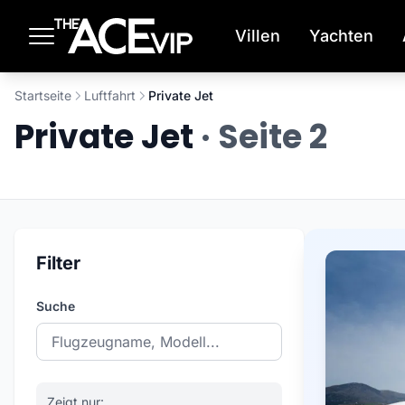
Zum Hauptinhalt springen
Villen
Yachten
Startseite
Luftfahrt
Private Jet
Private Jet
· Seite 2
Filter
Suche
Zeigt nur: