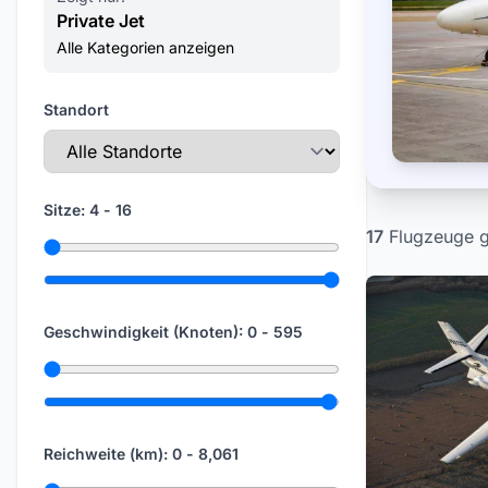
Private Jet
Alle Kategorien anzeigen
Standort
Sitze:
4
-
16
17
Flugzeuge 
Minimale Sitzplätze
Maximale Sitzplätze
Geschwindigkeit (Knoten):
0
-
595
Minimale Geschwindigkeit
Maximale Geschwindigkeit
Reichweite (km):
0
-
8,061
Minimale Reichweite