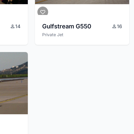
Gulfstream G550
14
16
Private Jet