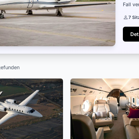
Fall v
Inseln
7 Sit
Det
gefunden