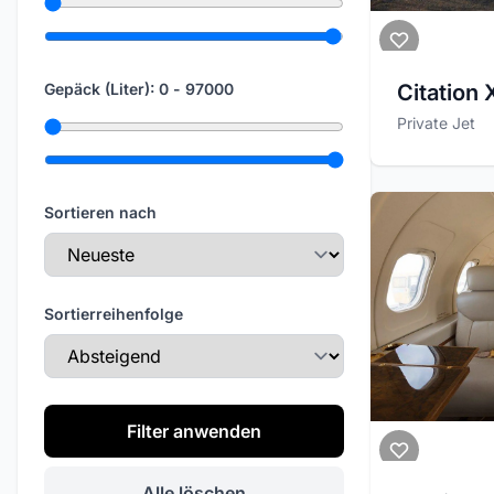
Maximale Reichweite
Citation
Gepäck (Liter):
0
-
97000
Minimales Gepäck
Private Jet
Maximales Gepäck
Sortieren nach
Sortierreihenfolge
Filter anwenden
Alle löschen