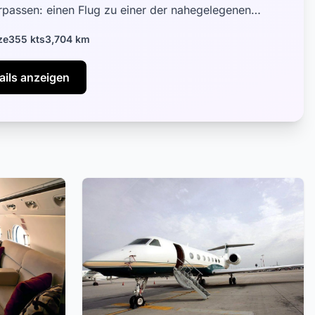
erpassen: einen Flug zu einer der nahegelegenen
. Wir können Ihnen dafü...
ze
355 kts
3,704 km
ails anzeigen