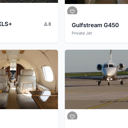
 XLS+
8
Gulfstream G450
Private Jet