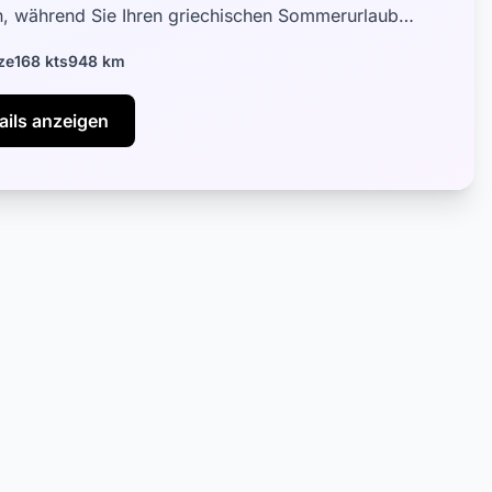
, während Sie Ihren griechischen Sommerurlaub
en. Agusta 109E Power Elite...
ze
168 kts
948 km
ails anzeigen