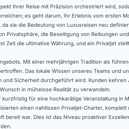
spekt Ihrer Reise mit Präzision orchestriert wird, s
rreichen; es geht darum, Ihr Erlebnis vom ersten M
g, da sie die Bedeutung von Luxusreisen neu definier
n Privatsphäre, die Beseitigung von Reibungen und 
t Zeit die ultimative Währung, und ein Privatjet ste
ngebots. Mit einer mehrjährigen Tradition als führ
übertroffen. Das lokale Wissen unseres Teams und u
on und Sicherheit durchgeführt wird. Kunden kehren
n Wunsch in mühelose Realität zu verwandeln.
r kurzfristig für eine hochkarätige Veranstaltung 
sierten einen nahtlosen Privatjet-Charter, komplett
ft bereit war. Dies ist das Niveau proaktiver Exzelle
rden.