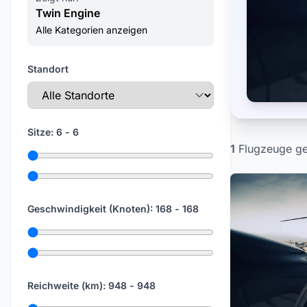
Twin Engine
Alle Kategorien anzeigen
Standort
Sitze:
6
-
6
1
Flugzeuge g
Minimale Sitzplätze
Maximale Sitzplätze
Geschwindigkeit (Knoten):
168
-
168
Minimale Geschwindigkeit
Maximale Geschwindigkeit
Reichweite (km):
948
-
948
Minimale Reichweite