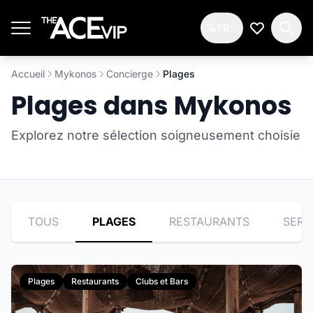
Passer au contenu principal
FR
Ma Liste d
Accueil
Mykonos
Concierge
Plages
Plages dans Mykonos
Explorez notre sélection soigneusement choisie
TOUS
PLAGES
RESTAURANTS
SERV
Plages
Restaurants
Clubs et Bars