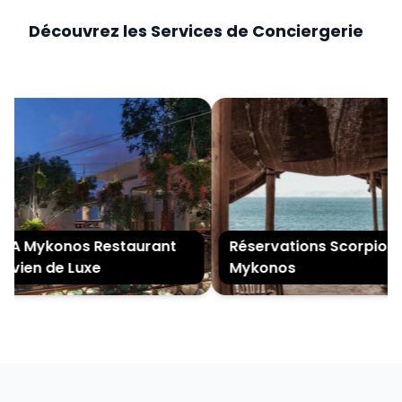
Découvrez les Services de Conciergerie
A Mykonos Restaurant
Réservations Scorpios
uvien de Luxe
Mykonos