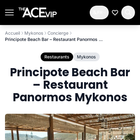
Passer au contenu principal
FR
Ma Liste d
Accueil
Mykonos
Concierge
Principote Beach Bar – Restaurant Panormos Mykonos
Restaurants
Mykonos
Principote Beach Bar
– Restaurant
Panormos Mykonos