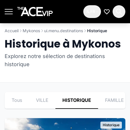
Passer au contenu principal
FR
Ma Liste d
Accueil
Mykonos
ui.menu.destinations
Historique
Historique à Mykonos
Explorez notre sélection de destinations
historique
Tous
VILLE
HISTORIQUE
FAMILLE
Historique