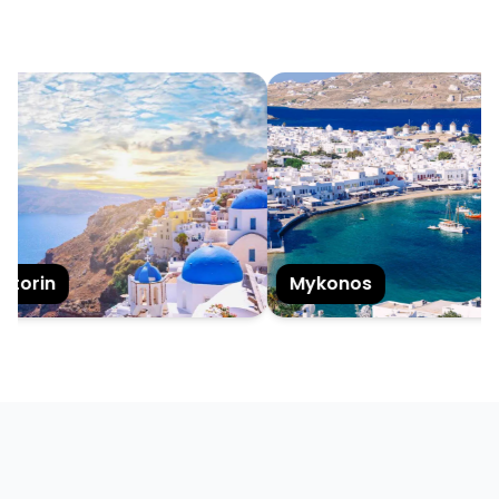
torin
Mykonos