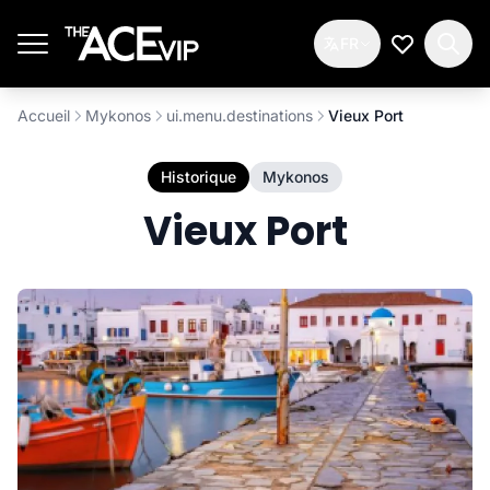
Passer au contenu principal
FR
Ma Liste d
Accueil
Mykonos
ui.menu.destinations
Vieux Port
Historique
Mykonos
Vieux Port