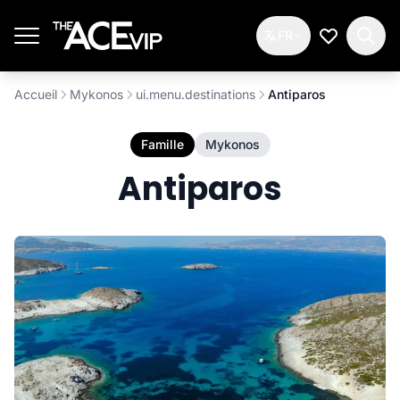
Passer au contenu principal
FR
Ma Liste d
Accueil
Mykonos
ui.menu.destinations
Antiparos
Famille
Mykonos
Antiparos