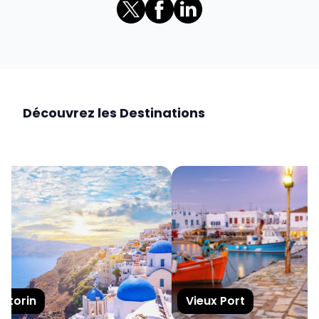
Découvrez les Destinations
torin
Vieux Port