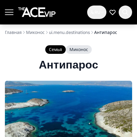
Перейти к основному содержимому
RU
Мой спис
Главная
Миконос
ui.menu.destinations
Антипарос
Семья
Миконос
Антипарос