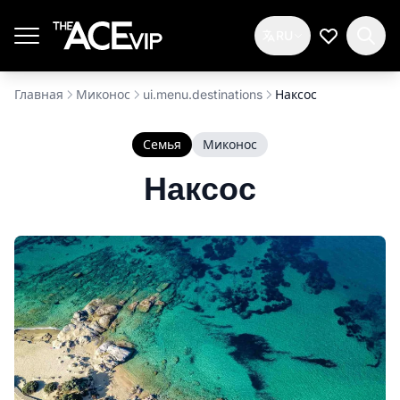
Перейти к основному содержимому
RU
Мой спис
Главная
Миконос
ui.menu.destinations
Наксос
Семья
Миконос
Наксос