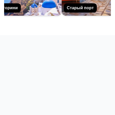
торини
Старый порт