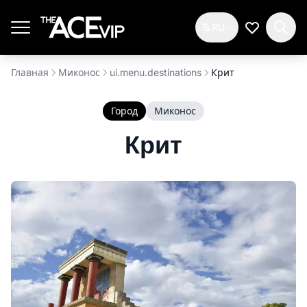
Перейти к основному содержимому
RU
Мой спис
Главная
Миконос
ui.menu.destinations
Крит
Город
Миконос
Крит