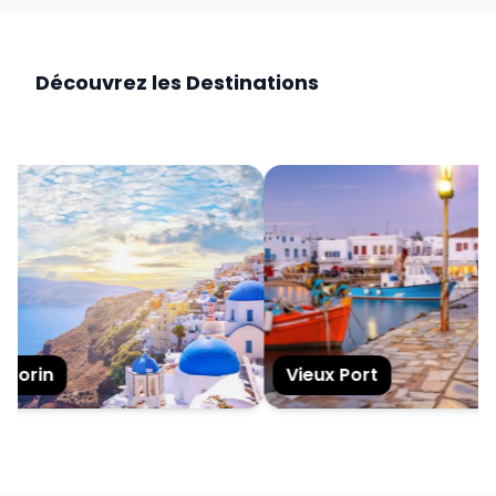
Découvrez les Destinations
torin
Vieux Port