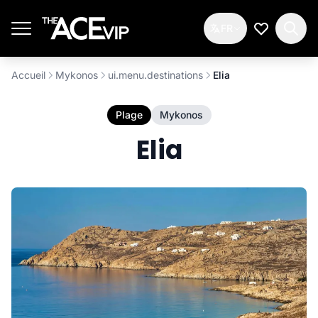
Passer au contenu principal
FR
Ma Liste d
Accueil
Mykonos
ui.menu.destinations
Elia
Plage
Mykonos
Elia