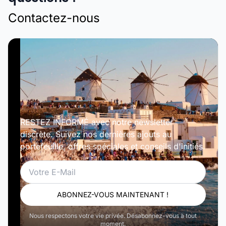
Contactez-nous
RESTEZ INFORMÉ avec notre newsletter
discrète. Suivez nos dernières ajouts au
portefeuille, offres spéciales et conseils d'initiés.
Email
ABONNEZ-VOUS MAINTENANT !
Nous respectons votre vie privée. Désabonnez-vous à tout
moment.