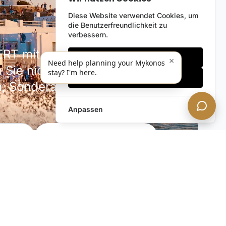
Diese Website verwendet Cookies, um
die Benutzerfreundlichkeit zu
verbessern.
RT mit unserem diskreten
Nur notwendige
×
Need help planning your Mykonos
 Sie nicht unsere neuesten
stay? I'm here.
Alles akzeptieren
en, Sonderangebote und
Anpassen
JETZT ABONNIEREN!
phäre. Sie können jederzeit abbestellen.