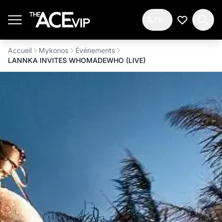
Passer au contenu principal
FR
Ma Liste d
Accueil
Mykonos
Événements
LANNKA INVITES WHOMADEWHO (LIVE)