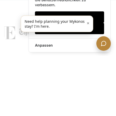
verbessern.
Nur notwendige
Need help planning your Mykonos
×
stay? I'm here.
Alles akzeptieren
Anpassen
legends@theacevip.com
Entdecken
Über uns
Mykonos Concierge