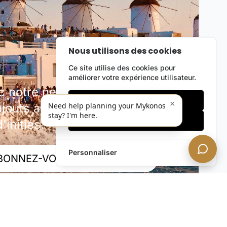
Nous utilisons des cookies
Ce site utilise des cookies pour
améliorer votre expérience utilisateur.
notre newsletter discrète.
Cookies essentiels
×
outs au portefeuille, offres
Need help planning your Mykonos
stay? I'm here.
Accepter tout
'initiés.
Personnaliser
BONNEZ-VOUS MAINTENANT !
rivée. Désabonnez-vous à tout moment.