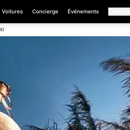
Voitures
Concierge
Événements
Reche
E)