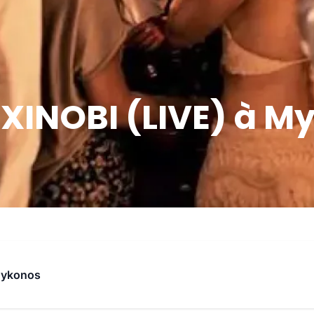
XINOBI (LIVE) à My
Mykonos