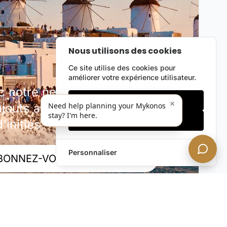
Nous utilisons des cookies
Ce site utilise des cookies pour
améliorer votre expérience utilisateur.
notre newsletter discrète.
Cookies essentiels
×
outs au portefeuille, offres
Need help planning your Mykonos
stay? I'm here.
Accepter tout
'initiés.
Personnaliser
BONNEZ-VOUS MAINTENANT !
rivée. Désabonnez-vous à tout moment.