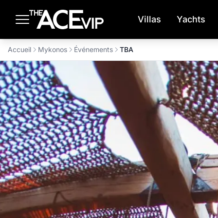
Passer au contenu principal
Villas
Yachts
Accueil
Mykonos
Événements
TBA