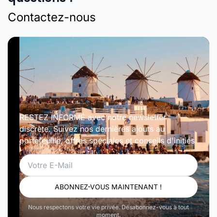
Contactez-nous
RESTEZ INFORMÉ avec notre newsletter
discrète. Suivez nos dernières ajouts au
portefeuille, offres spéciales et conseils d'initiés.
Email
ABONNEZ-VOUS MAINTENANT !
Nous respectons votre vie privée. Désabonnez-vous à tout
moment.