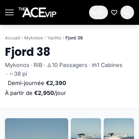
Passer au contenu principal
FR
Ma Liste d
Accueil
Mykonos
Yachts
Fjord 38
Fjord 38
Mykonos
·
RIB
·
10 Passagers
·
1 Cabines
·
38 pi
Demi-journée
€2,390
À partir de
€2,950
/jour