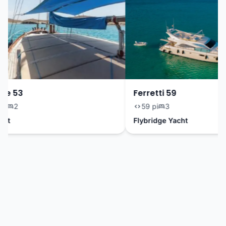
e 53
Ferretti 59
i
2
59 pi
3
at
Flybridge Yacht