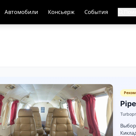
Автомобили
Консьерж
События
Пои
Реком
Pipe
Turbop
Выбор
Кикла