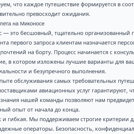
уем, что каждое путешествие формируется в соо
твительно превосходит ожидания.
олета на Миконосе
с — это бесшовный, тщательно организованный п
нта первого запроса клиентам назначается перс
почтений на борту. Процесс начинается с консул
ие, в котором изложены лучшие варианты для ва
иальности и безупречного выполнения.
опыте обслуживания самых требовательных путе
поставщиками авиационных услуг гарантируют, ч
е знания нашей команды позволяют нам предвиде
ный опыт от начала до конца.
ак и гибкая. Мы поддерживаем строгие критерии 
надежные операторы. Безопасность, конфиденциа