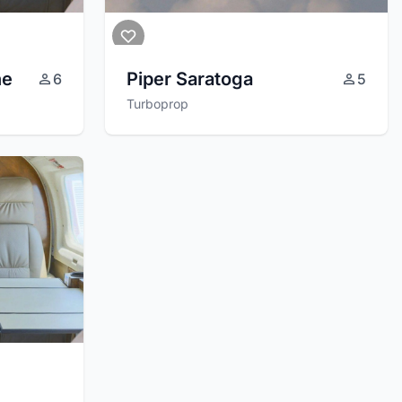
ne
Piper Saratoga
6
5
Turboprop