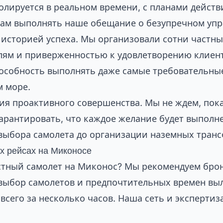
лируется в реальном времени, с планами действ
нам выполнять наше обещание о безупречном упр
историей успеха. Мы организовали сотни частны
лям и приверженностью к удовлетворению клиент
особность выполнять даже самые требовательные
м море.
ация проактивного совершенства. Мы не ждем, по
гарантировать, что каждое желание будет выполн
т выбора самолета до организации наземных тран
х рейсах на Миконосе
астный самолет на Миконос? Мы рекомендуем бро
ыбор самолетов и предпочтительных времен выле
всего за несколько часов. Наша сеть и эксперти