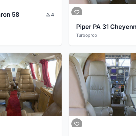
aron 58
4
Piper PA 31 Cheyen
Turboprop