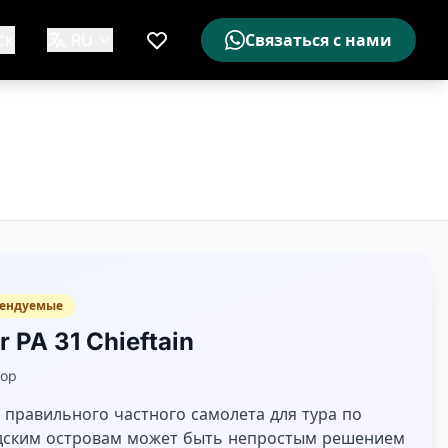
ск
RU
Связаться с нами
Мой список желаемого
ендуемые
r PA 31 Chieftain
rop
 правильного частного самолета для тура по
дским островам может быть непростым решением