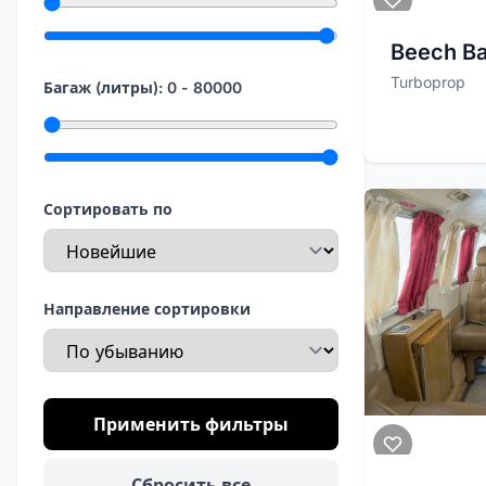
Максимальный диапазон
Beech B
Turboprop
Багаж (литры):
0
-
80000
Минимум багажа
Максимум багажа
Сортировать по
Направление сортировки
Применить фильтры
Сбросить все