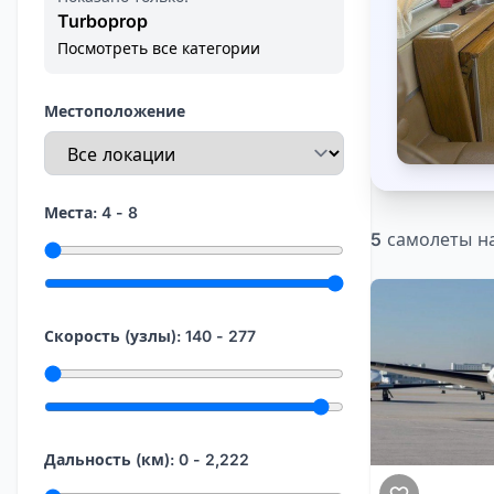
Turboprop
Посмотреть все категории
Местоположение
Места:
4
-
8
5
самолеты н
Минимум мест
Максимум мест
Скорость (узлы):
140
-
277
Минимальная скорость
Максимальная скорость
Дальность (км):
0
-
2,222
Минимальный диапазон