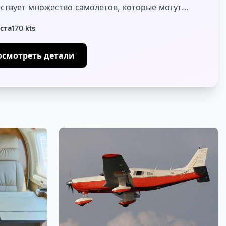
ествует множество самолетов, которые могут
вить вас с Миконоса на каждый остров Эгейского
ста
170 kts
осмотреть детали