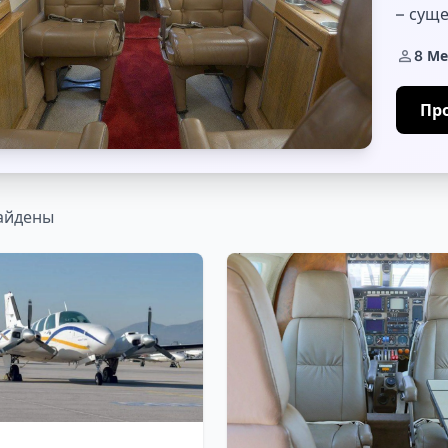
– сущ
доста
8 Ме
мо...
Пр
айдены