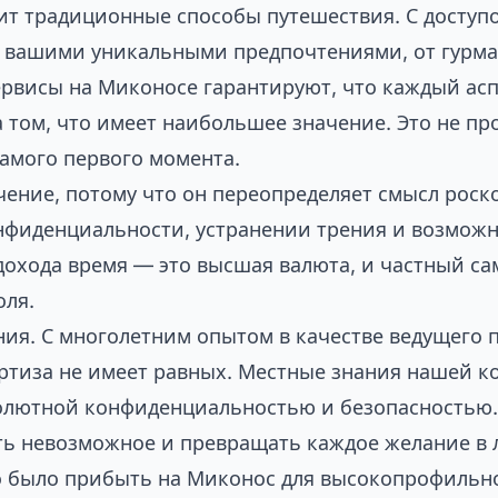
ит традиционные способы путешествия. С доступо
с вашими уникальными предпочтениями, от гурма
ервисы на Миконосе
гарантируют, что каждый асп
 том, что имеет наибольшее значение. Это не пр
самого первого момента.
чение, потому что он переопределяет смысл роск
онфиденциальности, устранении трения и возмож
охода время — это высшая валюта, и частный сам
оля.
ния. С многолетним опытом в качестве ведущего
ертиза не имеет равных. Местные знания нашей ко
олютной конфиденциальностью и безопасностью. 
ть невозможное и превращать каждое желание в 
но было прибыть на Миконос для высокопрофильн