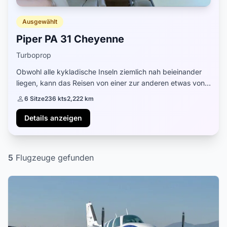
Ausgewählt
Piper PA 31 Cheyenne
Turboprop
Obwohl alle kykladische Inseln ziemlich nah beieinander
liegen, kann das Reisen von einer zur anderen etwas von
Ihrer wertvollen Zeit in Anspruch nehmen. Wenn Sie Ihren
6 Sitze
236 kts
2,222 km
Urlaub auf Mykonos verbringen o...
Details anzeigen
5
Flugzeuge gefunden