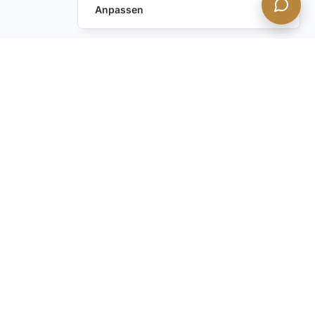
Anpassen
Häufig Gestellte Fragen Zu
Privatjets
Was Kann Ich Während Meines
Privatjetflugs Nach Mykonos
Erwarten?
Wie Arrangiere Ich Einen Privatjetflug
Mit The Ace VIP?