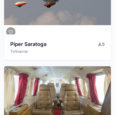
Piper Saratoga
5
Turboprop