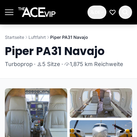
Zum Hauptinhalt springen
DE
Meine Wun
Startseite
Luftfahrt
Piper PA31 Navajo
Piper PA31 Navajo
Turboprop
·
5 Sitze
·
1,875 km Reichweite