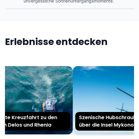
unvergessliche Sonnenuntergangsmomente.
Erlebnisse entdecken
ate Kreuzfahrt zu den
Szenische Hubschrauber
ln Delos und Rhenia
über die Insel Mykonos