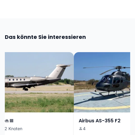
Das könnte Sie interessieren
n III
Airbus AS-355 F2
2 Knoten
4